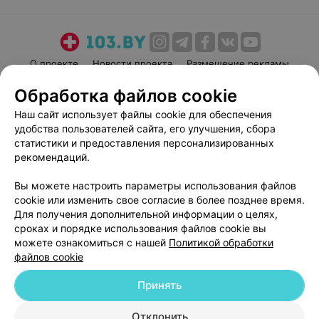
О проекте
Новости проекта
Размещение рекламы
Медицинский маркетинг
Публичный договор
Обработка файлов cookie
Пользовательское соглашение
Способы оплаты
Наш сайт использует файлы cookie для обеспечения
Вакансии
Партнеры
удобства пользователей сайта, его улучшения, сбора
статистики и предоставления персонализированных
Написать руководителю 103.by
рекомендаций.
Написать в поддержку
Персональные настройки cookie
Вы можете настроить параметры использования файлов
cookie или изменить свое согласие в более позднее время.
Обработка персональных данных
Для получения дополнительной информации о целях,
сроках и порядке использования файлов cookie вы
можете ознакомиться с нашей
Политикой обработки
файлов cookie
Принять
© 2026 ООО «Артокс Лаб», УНП 191700409
| 220012, Республика Беларусь,
Отклонить
г. Минск, улица Толбухина, 2, пом. 16 | help@103.by