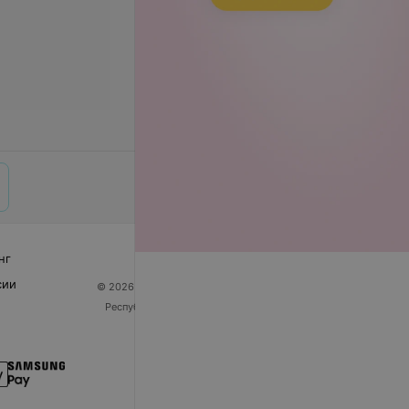
нг
сии
© 2026 ООО «Артокс Лаб», УНП 191700409
| 220012,
Республика Беларусь, г. Минск, улица Толбухина, 2,
пом. 16 | help@103.by
Служба поддержки
+375 291212755