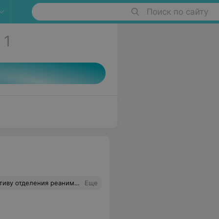
Поиск по сайту
1
гком труде, за спасенные Вами детские жизни. Пусть Вас и Ваших близких хранит Бог!
Еще