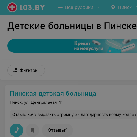
Все рубрики
Пинск
Детские больницы в Пинске
Фильтры
Пинская детская больница
Пинск, ул. Центральная, 11
Отзыв
.
Хочу выразить огромную благодарность всему коллективу отделения реанимации и интенсивной терапии Пинской детской больницы. Вы Люди с большой буквы. Спасибо за понимание и терпение в таком неле
2
Отзывы