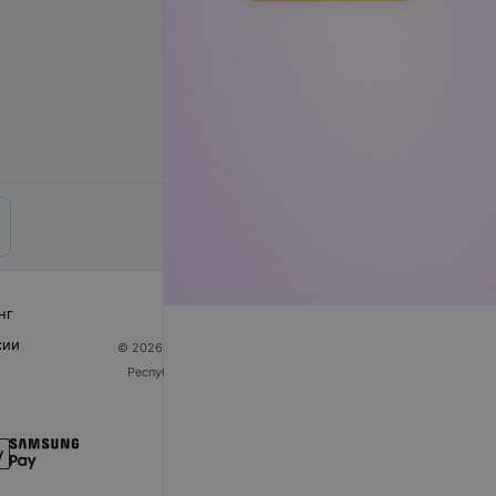
нг
сии
© 2026 ООО «Артокс Лаб», УНП 191700409
| 220012,
Республика Беларусь, г. Минск, улица Толбухина, 2,
пом. 16 | help@103.by
Служба поддержки
+375 291212755