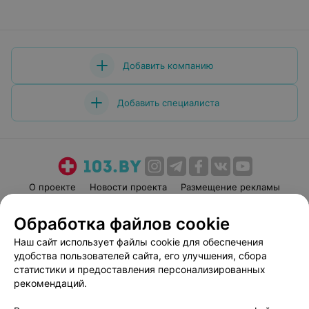
Добавить компанию
Добавить специалиста
О проекте
Новости проекта
Размещение рекламы
Медицинский маркетинг
Публичный договор
Обработка файлов cookie
Пользовательское соглашение
Способы оплаты
Наш сайт использует файлы cookie для обеспечения
Вакансии
Партнеры
удобства пользователей сайта, его улучшения, сбора
Написать руководителю 103.by
статистики и предоставления персонализированных
рекомендаций.
Написать в поддержку
Персональные настройки cookie