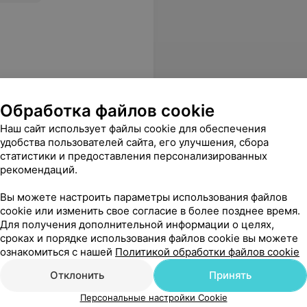
Обработка файлов cookie
Наш сайт использует файлы cookie для обеспечения
удобства пользователей сайта, его улучшения, сбора
статистики и предоставления персонализированных
рекомендаций.
Вы можете настроить параметры использования файлов
cookie или изменить свое согласие в более позднее время.
ика
Для получения дополнительной информации о целях,
сроках и порядке использования файлов cookie вы можете
ознакомиться с нашей
Политикой обработки файлов cookie
ательно, без формального подхода. Всегда получаем понятные разъяснения, грамотные рекомендации и поддержку. Особенно ценю доброжелательное отношение к детям и родителям, умение выслушать и найти решение даже в непростых ситуациях. Спасибо за ваш нелегкий труд, ответственность и преданность своему делу. Такие специалисты вызывают доверие и заслуживают самых высоких оценок. От всей души рекомендую!
Еще
Отклонить
Принять
Персональные настройки Cookie