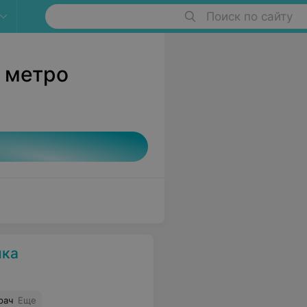
Поиск по сайту
 метро
ика
рач
Еще