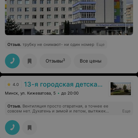
Отзыв
.
трубку не снимают- ни один номер
Еще
3
Отзывы
Все цены
13-я городская детская клиническая поликлиника
4.0
Минск, ул. Кижеватова, 5
до 20:00
Отзыв
.
Вентиляция просто отвратная, а точнее ее
совсем нет. Духатень и зимой и летом, вытяжек
Еще
никаких нет никакого движения воздуха, даже когда
немного людей в очереди все равно дышать нечем,
через 15 минут нахождения в коридоре начинаешь
задыхаться. А когда полы начнут мыть с хлоркой....
Покажите этого архитектора, кто проектировал данное