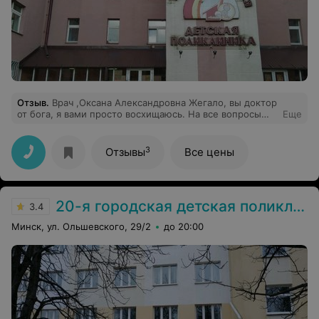
Отзыв
.
Врач ,Оксана Александровна Жегало, вы доктор
от бога, я вами просто восхищаюсь. На все вопросы
Еще
доктор отвечает грамотно,доступно, 5 раз повторит,
ещё скажет берите ручку записывайте что я вам
говорю. 16 поликлиника, вам повезло что у вас есть
3
Отзывы
Все цены
такой классный врач, вот бы нам ее. Спасибо вам,
просто огромное человеческое спасибо.
20-я городская детская поликлиника
3.4
Минск, ул. Ольшевского, 29/2
до 20:00