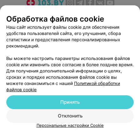
О проекте
Новости проекта
Размещение рекламы
Обработка файлов cookie
Медицинский маркетинг
Публичный договор
Наш сайт использует файлы cookie для обеспечения
Пользовательское соглашение
Способы оплаты
удобства пользователей сайта, его улучшения, сбора
Вакансии
Партнеры
статистики и предоставления персонализированных
рекомендаций.
Написать руководителю 103.by
Написать в поддержку
Вы можете настроить параметры использования файлов
cookie или изменить свое согласие в более позднее время.
Персональные настройки cookie
Для получения дополнительной информации о целях,
Обработка персональных данных
сроках и порядке использования файлов cookie вы
можете ознакомиться с нашей
Политикой обработки
файлов cookie
Принять
Отклонить
© 2026 ООО «Артокс Лаб», УНП 191700409
| 220012, Республика Беларусь,
г. Минск, улица Толбухина, 2, пом. 16 | help@103.by
Персональные настройки Cookie
Служба поддержки
+375 291212755