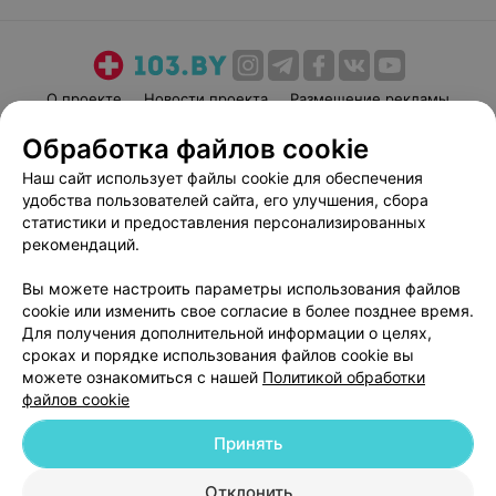
строго по делу, с колоссальной, теплой и
согревающей душу человечностью.
О проекте
Новости проекта
Размещение рекламы
Медицинский маркетинг
Публичный договор
Обработка файлов cookie
Пользовательское соглашение
Способы оплаты
Наш сайт использует файлы cookie для обеспечения
Вакансии
Партнеры
удобства пользователей сайта, его улучшения, сбора
статистики и предоставления персонализированных
Написать руководителю 103.by
рекомендаций.
Написать в поддержку
Персональные настройки cookie
Вы можете настроить параметры использования файлов
cookie или изменить свое согласие в более позднее время.
Обработка персональных данных
Для получения дополнительной информации о целях,
сроках и порядке использования файлов cookie вы
можете ознакомиться с нашей
Политикой обработки
файлов cookie
Принять
© 2026 ООО «Артокс Лаб», УНП 191700409
| 220012, Республика Беларусь,
Отклонить
г. Минск, улица Толбухина, 2, пом. 16 | help@103.by