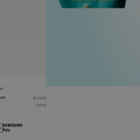
нг
сии
© 2026 ООО «Артокс Лаб», УНП 191700409
| 220012,
Республика Беларусь, г. Минск, улица Толбухина, 2,
пом. 16 | help@103.by
Служба поддержки
+375 291212755