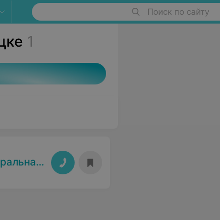
Поиск по сайту
цке
1
 больница"