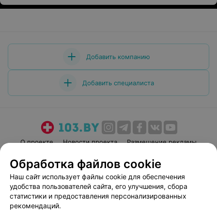
Добавить компанию
Добавить специалиста
О проекте
Новости проекта
Размещение рекламы
Медицинский маркетинг
Публичный договор
Обработка файлов cookie
Пользовательское соглашение
Способы оплаты
Наш сайт использует файлы cookie для обеспечения
Вакансии
Партнеры
удобства пользователей сайта, его улучшения, сбора
статистики и предоставления персонализированных
Написать руководителю 103.by
рекомендаций.
Написать в поддержку