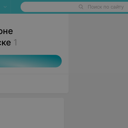
Поиск по сайту
оне
ске
1