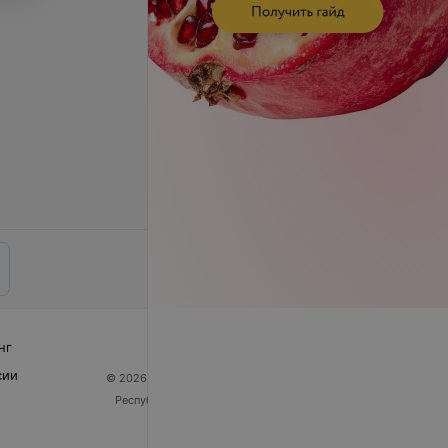
нг
сии
© 2026 ООО «Артокс Лаб», УНП 191700409
| 220012,
Республика Беларусь, г. Минск, улица Толбухина, 2,
пом. 16 | help@103.by
Служба поддержки
+375 291212755