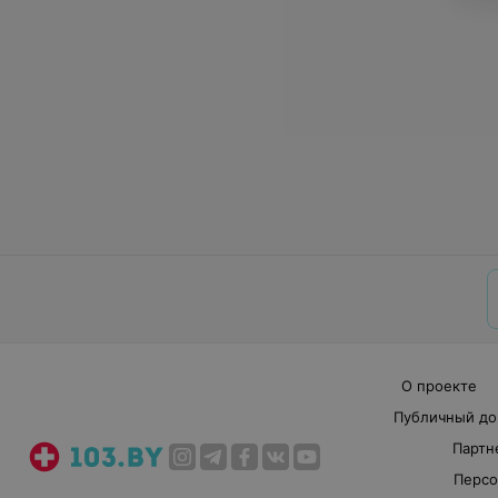
О проекте
Публичный до
Партн
Персо