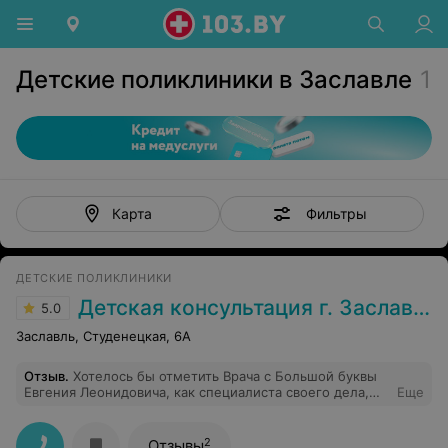
Детские поликлиники в Заславле
1
Фильтры
Карта
ДЕТСКИЕ ПОЛИКЛИНИКИ
Детская консультация г. Заславль
5.0
Заславль, Студенецкая, 6А
Отзыв
.
Хотелось бы отметить Врача с Большой буквы
Евгения Леонидовича, как специалиста своего дела,
Еще
таких докторов (детских) больше нет, знает каждого
ребеночка как своего, очень хорошо относиться к
детям, очень важно, когда Профессия и Человек
2
Отзывы