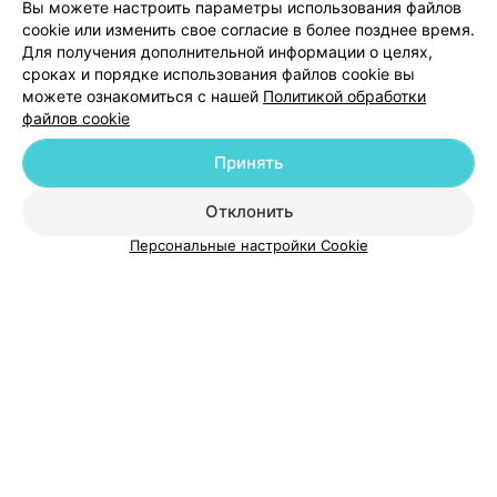
Вы можете настроить параметры использования файлов
Добавить компанию
cookie или изменить свое согласие в более позднее время.
Для получения дополнительной информации о целях,
сроках и порядке использования файлов cookie вы
Добавить специалиста
можете ознакомиться с нашей
Политикой обработки
файлов cookie
Принять
Отклонить
О проекте
Новости проекта
Размещение рекламы
Персональные настройки Cookie
Медицинский маркетинг
Публичный договор
Пользовательское соглашение
Способы оплаты
Вакансии
Партнеры
Написать руководителю 103.by
Написать в поддержку
Персональные настройки cookie
Обработка персональных данных