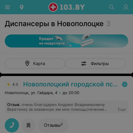
Диспансеры в Новополоцке
3
Фильтры
Карта
Новополоцкий городской психоневрологический диспансер
4.0
Новополоцк, ул. Гайдара, 4
до 20:00
Отзыв
.
очень благодарен Андрею Владимировичу
Веретенку за оказанную им мне помощь(лечение
Еще
душевного растройства)
3
Отзывы