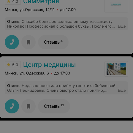
Симметрия
4.0
Минск, ул.Одесская, 14/11
до 17:00
Отзыв
.
Спасибо большое великолепному массажисту
Николаю! Профессионал с большой буквы. После его
Еще
массажей хочется расправить крылья и полететь. На
массаж хожу только к нему. И всем знакомым,
родственникам рекомендую Николая.
4
Отзывы
Центр медицины
5.0
Минск, ул. Одесская, 6
до 17:00
Отзыв
.
Недавно посетили приём у генетика Зобиковой
Ольги Леонидовны. Очень быстро стало понятно,
Еще
почему к этому специалисту всегда плотная запись и
сложно поймать свободное окошко (в отличие от
широко распиаренных в соцсетях и медиа
13
Отзывы
псевдоспециалистов). Во-первых, приятно поразил
подход: Ольга Леонидовна тщательно готовится к
каждому приeму. Во-вторых, это настоящий
профессионал, глубоко понимающий свою область.
Все объяснения даются спокойно, доброжелательно, в