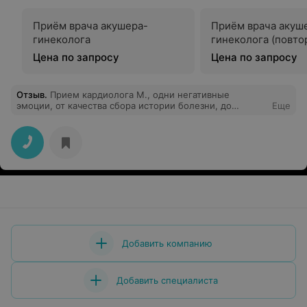
Приём врача акушера-
Приём врача акуш
гинеколога
гинеколога (повто
Цена по запросу
Цена по запросу
Отзыв
.
Прием кардиолога М., одни негативные
эмоции, от качества сбора истории болезни, до
Еще
осмотра пациента и его обследований. Давление
мерять и слушать одновременно легкие через кофту -
уж простите. Имея 30 мин на пациента и его осмотр.
Деньги на ветер, буду обращаться выше.
Добавить компанию
Добавить специалиста