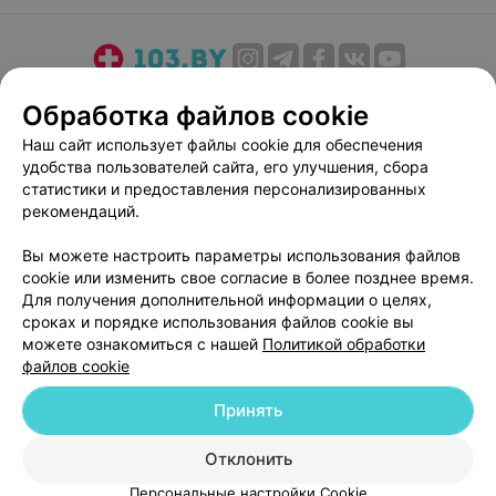
О проекте
Новости проекта
Размещение рекламы
Обработка файлов cookie
Медицинский маркетинг
Публичный договор
Наш сайт использует файлы cookie для обеспечения
Пользовательское соглашение
Способы оплаты
удобства пользователей сайта, его улучшения, сбора
Вакансии
Партнеры
статистики и предоставления персонализированных
рекомендаций.
Написать руководителю 103.by
Написать в поддержку
Вы можете настроить параметры использования файлов
cookie или изменить свое согласие в более позднее время.
Персональные настройки cookie
Для получения дополнительной информации о целях,
Обработка персональных данных
сроках и порядке использования файлов cookie вы
можете ознакомиться с нашей
Политикой обработки
файлов cookie
Принять
Отклонить
© 2026 ООО «Артокс Лаб», УНП 191700409
| 220012, Республика Беларусь,
г. Минск, улица Толбухина, 2, пом. 16 | help@103.by
Персональные настройки Cookie