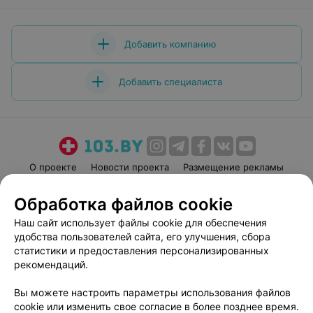
Добавить компанию
Добавить специалиста
О проекте
Новости проекта
Размещение рекламы
Медицинский маркетинг
Публичный договор
Обработка файлов cookie
Пользовательское соглашение
Способы оплаты
Наш сайт использует файлы cookie для обеспечения
Вакансии
Партнеры
удобства пользователей сайта, его улучшения, сбора
Написать руководителю 103.by
статистики и предоставления персонализированных
рекомендаций.
Написать в поддержку
Персональные настройки cookie
Вы можете настроить параметры использования файлов
Обработка персональных данных
cookie или изменить свое согласие в более позднее время.