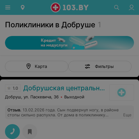
Поликлиники в Добруше
1
Фильтры
Карта
Добрушская центральная районная поликлиника
1.0
Добруш, ул. Паскевича, 36
Выходной
Отзыв
.
13.02.2026 года. Сын подвернул ногу, в районе
стопы сильно распухла. От дома в поликлинику
Еще
пришлось вызвать такси. Просидел три часа в очереди
к хирургу с готовым снимком, чтобы его отправили
ковылять с больной ногой в приемный покой в
больницу на осмотр к врачу! Потом вернуться в