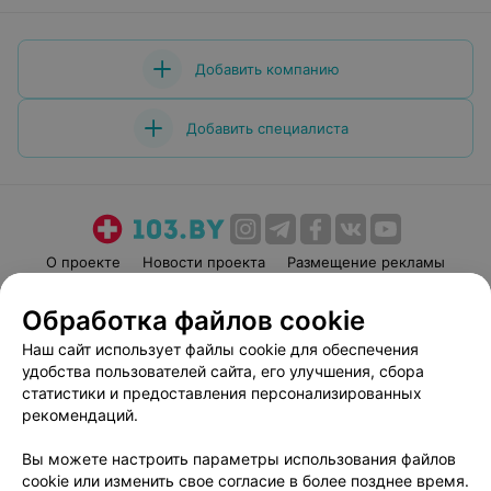
Добавить компанию
Добавить специалиста
О проекте
Новости проекта
Размещение рекламы
Медицинский маркетинг
Публичный договор
Обработка файлов cookie
Пользовательское соглашение
Способы оплаты
Наш сайт использует файлы cookie для обеспечения
Вакансии
Партнеры
удобства пользователей сайта, его улучшения, сбора
Написать руководителю 103.by
статистики и предоставления персонализированных
рекомендаций.
Написать в поддержку
Персональные настройки cookie
Вы можете настроить параметры использования файлов
Обработка персональных данных
cookie или изменить свое согласие в более позднее время.