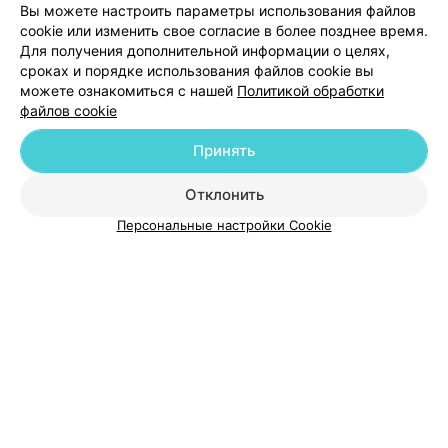
Вы можете настроить параметры использования файлов
Добавить компанию
cookie или изменить свое согласие в более позднее время.
Для получения дополнительной информации о целях,
сроках и порядке использования файлов cookie вы
Добавить специалиста
можете ознакомиться с нашей
Политикой обработки
файлов cookie
Принять
Отклонить
О проекте
Новости проекта
Размещение рекламы
Персональные настройки Cookie
Медицинский маркетинг
Публичный договор
Пользовательское соглашение
Способы оплаты
Вакансии
Партнеры
Написать руководителю 103.by
Написать в поддержку
Персональные настройки cookie
Обработка персональных данных