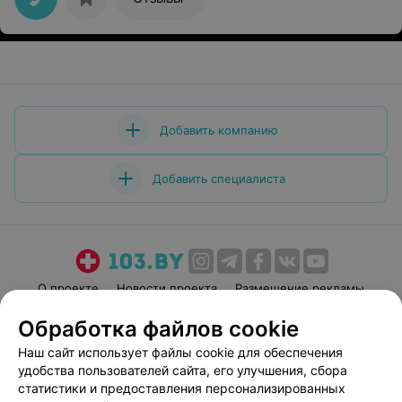
Добавить компанию
Добавить специалиста
О проекте
Новости проекта
Размещение рекламы
Медицинский маркетинг
Публичный договор
Обработка файлов cookie
Пользовательское соглашение
Способы оплаты
Наш сайт использует файлы cookie для обеспечения
Вакансии
Партнеры
удобства пользователей сайта, его улучшения, сбора
статистики и предоставления персонализированных
Написать руководителю 103.by