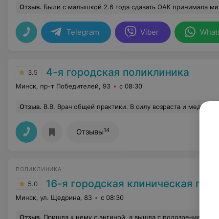
Отзыв
.
Были с малышкой 2.6 года сдавать ОАК принимала милая девушка с 46 каб. Расположила к себе ребёнка, сдали отлично а
Telegram
Viber
What
4-я городская поликлиника
3.5
Минск, пр-т Победителей, 93
с 08:30
Отзыв
.
В.В. Врач общей практики. В силу возраста и медицинских показаний нам с женой приходится все чаще обращаться к врачу. Уже несколько лет мы общаемся с доктором В.В. и медсестрой. Хотим отметить ВСЕГДА доброжелательное, внимательное и грамотное и чуткое отношени
14
Отзывы
ПОЛИКЛИНИКА
16-я городская клиническая пол
5.0
Минск, ул. Щедрина, 83
с 08:30
Отзыв
.
Пришла к нему с ангиной, а вышла с подозрением на беременность. Доктор очень разносторонняя личность и понимает