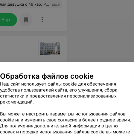
нализы. У нас остались только положительные эмоции
Еще
sApp
е . Кроме этого хотелось бы также положительно отметить работников регистратуры. Все вежливо, четко , понятно.
Еще
Обработка файлов cookie
Наш сайт использует файлы cookie для обеспечения
удобства пользователей сайта, его улучшения, сбора
статистики и предоставления персонализированных
рекомендаций.
иклиника
Вы можете настроить параметры использования файлов
cookie или изменить свое согласие в более позднее время.
Для получения дополнительной информации о целях,
сроках и порядке использования файлов cookie вы можете
\принимает проблемы разного врачебного профиля!
Еще