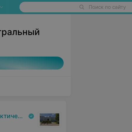
Поиск по сайту
тральный
 реабилитаци»