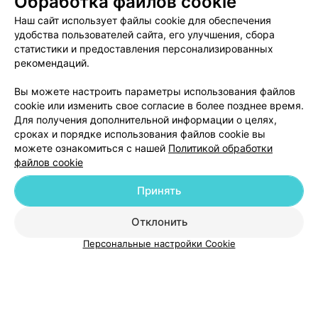
Обработка файлов cookie
ЭФФЕКТИВНАЯ РЕКЛАМА НА САЙТЕ
Наш сайт использует файлы cookie для обеспечения
удобства пользователей сайта, его улучшения, сбора
статистики и предоставления персонализированных
рекомендаций.
Вы можете настроить параметры использования файлов
Добавить компанию
cookie или изменить свое согласие в более позднее время.
Для получения дополнительной информации о целях,
сроках и порядке использования файлов cookie вы
Добавить специалиста
можете ознакомиться с нашей
Политикой обработки
файлов cookie
Принять
Отклонить
О проекте
Новости проекта
Размещение рекламы
Персональные настройки Cookie
Медицинский маркетинг
Публичный договор
Пользовательское соглашение
Способы оплаты
Вакансии
Партнеры
Написать руководителю 103.by