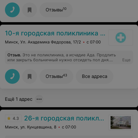
Только к Вам Трацевская.ТВ
10
Отзывы
10-я городская поликлиника г. Минска
Минск, Ул. Академика Федорова, 17/2
с 07:00
Отзыв
.
Это не поликлиника, а исчадие Ада. Продлить
или закрыть больничный нужно отсидеть пол дня.
Еще
Пару раз закрывала больничный не вылечившись,
потому что просидеть день в рассаднике инфекций
какое себе удовольствие. Платные услуги вообще
43
Отзывы
Все адреса
отдельный разговор. Везде, оплатил и пошел
проходить, а здесь оплатил и сиди день в очереди.
Самая ужасная поликлиника
Ещё 1 адрес
26-я городская поликлиника
4.3
Минск, ул. Кунцевщина, 8
с 07:00