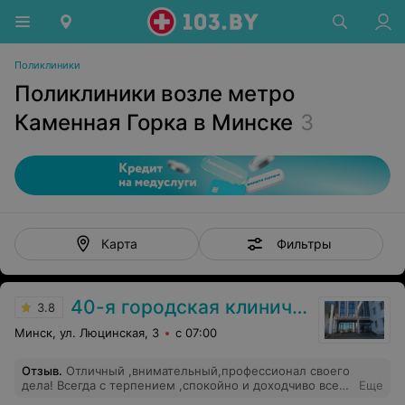
Поликлиники
Поликлиники возле метро
Каменная Горка в Минске
3
Фильтры
Карта
40-я городская клиническая поликлиника
3.8
Минск, ул. Люцинская, 3
с 07:00
Отзыв
.
Отличный ,внимательный,профессионал своего
дела! Всегда с терпением ,спокойно и доходчиво все
Еще
объяснит ! Юлия Иосифовна ,спасибо ,что вы есть !