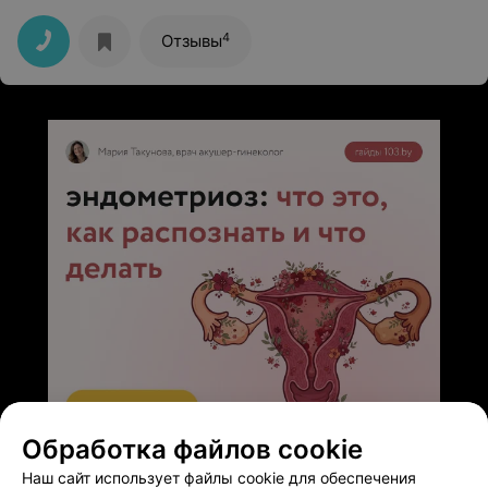
это того стоит.
4
Отзывы
Обработка файлов cookie
ЭФФЕКТИВНАЯ РЕКЛАМА НА САЙТЕ
Наш сайт использует файлы cookie для обеспечения