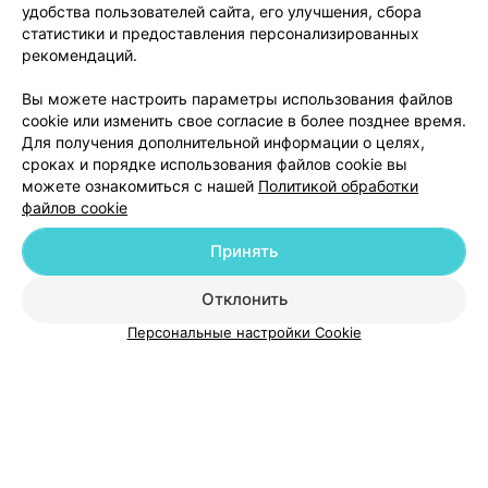
удобства пользователей сайта, его улучшения, сбора
статистики и предоставления персонализированных
рекомендаций.
Вы можете настроить параметры использования файлов
Добавить компанию
cookie или изменить свое согласие в более позднее время.
Для получения дополнительной информации о целях,
сроках и порядке использования файлов cookie вы
Добавить специалиста
можете ознакомиться с нашей
Политикой обработки
файлов cookie
Принять
Отклонить
О проекте
Новости проекта
Размещение рекламы
Персональные настройки Cookie
Медицинский маркетинг
Публичный договор
Пользовательское соглашение
Способы оплаты
Вакансии
Партнеры
Написать руководителю 103.by
Написать в поддержку