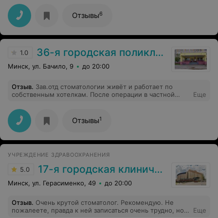
6
Отзывы
36-я городская поликлиника
1.0
Минск, ул. Бачило, 9
до 20:00
Отзыв
.
Зав.отд стоматологии живёт и работает по
собственным хотелкам. После операции в частной
Еще
клинике и по рекомендации врача, делавшего
операцию, зав.отд стоматологии 36 поликлиники,
должна была выписать больничный , но просто не
1
Отзывы
захотела этого делать. А с предоставлеными
нормативными актами по этому вопросу не пожелала
даже ознакомиться. Таким закон не писан ? Потому и
не ходят люди в гос.поликлинику.
УЧРЕЖДЕНИЕ ЗДРАВООХРАНЕНИЯ
17-я городская клиническая поликлиника
5.0
Минск, ул. Герасименко, 49
до 20:00
Отзыв
.
Очень крутой стоматолог. Рекомендую. Не
пожалеете, правда к ней записаться очень трудно, но
Еще