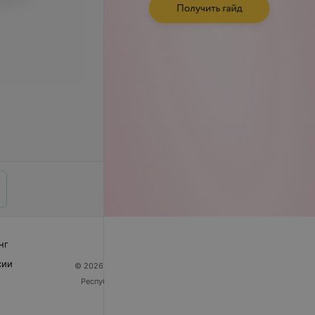
нг
сии
© 2026 ООО «Артокс Лаб», УНП 191700409
| 220012,
Республика Беларусь, г. Минск, улица Толбухина, 2,
пом. 16 | help@103.by
Служба поддержки
+375 291212755