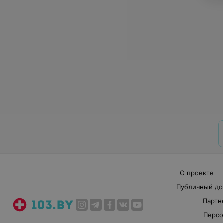
О проекте
Публичный до
Партн
Персо