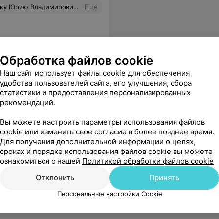
вное профессионально делает свою,на мой взгляд,очень сложную и выматывающую,как физически, так и морально работу.Рекомендую обращаться к данному врачу без всяких раздумий.Юрий Владимирович,ещё раз спасибо и желаю Вам всяческих успехов и терпения на Вашем нелёгком поприще;)
Еще
Обработка файлов cookie
Наш сайт использует файлы cookie для обеспечения
удобства пользователей сайта, его улучшения, сбора
статистики и предоставления персонализированных
рекомендаций.
ь дальше, отношение к пациенту отличное. Рекомендую!
Еще
Вы можете настроить параметры использования файлов
cookie или изменить свое согласие в более позднее время.
Для получения дополнительной информации о целях,
сроках и порядке использования файлов cookie вы можете
ознакомиться с нашей
Политикой обработки файлов cookie
Отклонить
Принять
Персональные настройки Cookie