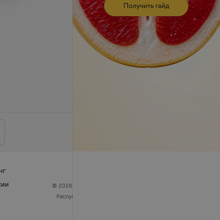
нг
сии
© 2026 ООО «Артокс Лаб», УНП 191700409
| 220012,
Республика Беларусь, г. Минск, улица Толбухина, 2,
пом. 16 | help@103.by
Служба поддержки
+375 291212755