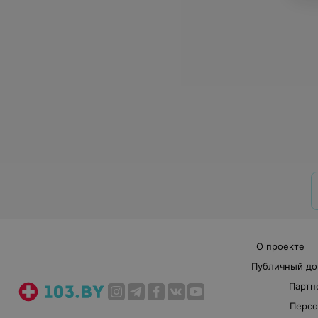
О проекте
Публичный до
Партн
Персо