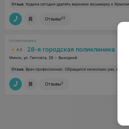
Отзыв
.
Ходила сегодня удалять верхнюю восьмерку к Ярмолику Юрию Владимировичу.У врача золотые руки!) Удаление прошло за 6 секунд )Очень жалею,что не пошла к нему на удаление нижней дистопированной восьмёрки.Врач был тоже хорошим,но всё-таки опыт 5 лет и опыт больше 20 лет(как у Ярмолика) всё же имеет значение;)Читала некоторые отзывы,что мол Юрий Владимирович хамоват и часто ,,тыкает,,пациентам.Видимо эти люди просто никогда не встречались в своей жизни с настоящими хамами,т.к своеобразное поведение данного врача мне даже очень импонирует,а его чувство юмора успокаивает и отвлекает от предстоящей экзекуции)))).Он не расшаркивается,а быстро,четко,а гла
23
Отзывы
ПОЛИКЛИНИКА
28-я городская поликлиника
4.0
Минск, ул. Гинтовта, 28
Выходной
Отзыв
.
Врач профессионал. Обращался несколько раз, остался доволен. Приятный, все объяснил, ответил на вопросы и сказал что делат
3
Отзывы