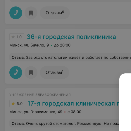
6
Отзывы
36-я городская поликлиника
1.0
Минск, ул. Бачило, 9
до 20:00
Отзыв
.
Зав.отд стоматологии живёт и работает по собственным хотелкам. После операции в частной клинике и по рекомендации врача, делавшего операцию, зав.отд стоматологии 36 поликлиники, должна была выписать больничный , но просто не захотела этого делать. А с предоставлеными нормативными ак
1
Отзывы
УЧРЕЖДЕНИЕ ЗДРАВООХРАНЕНИЯ
17-я городская клиническая пол
5.0
Минск, ул. Герасименко, 49
с 08:00
Отзыв
.
Очень крутой стоматолог. Рекомендую. Не пожалеете, правда к ней записаться