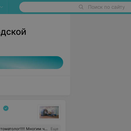
Поиск по сайту
одской
 поучиться обслуживанию у сан части МАЗ.
Еще