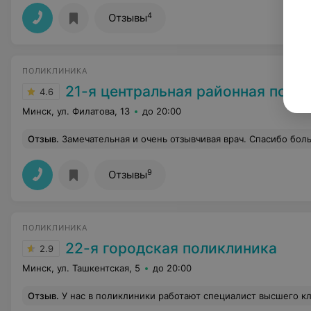
4
Отзывы
ПОЛИКЛИНИКА
21-я центральная районная поликлиника Заводского ра
4.6
Минск, ул. Филатова, 13
до 20:00
Отзыв
.
Замечательная и очень отзывчивая врач. Спасибо бол
9
Отзывы
ПОЛИКЛИНИКА
22-я городская поликлиника
2.9
Минск, ул. Ташкентская, 5
до 20:00
Отзыв
.
У нас в поликлиники работают специалист высшего класса офтальмолог Алимпиев Денис Валерьевич. Денис Валерьевич, Вы человек дела! Никаких лишних слов, всё по нужному вопросу, диагноз с по