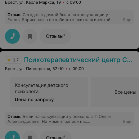
Брест, ул. Карла Маркса, 19
с 09:00
Отзыв
.
Сегодня с дочкой были на консультации у
Елены Борисовны в ее кабинете психологической
Еще
помощи детям и родителям "Анелио практик".
Доброжелательный, знающий психолог, расположила
к себе дочь, за полчаса смогла увидеть многие важные
1
Отзывы
моменты. Затем консультировала меня как маму. Я
получила "работающие" советы: как себя вести, как
строить контакт с дочерью, никаких осуждений и
комментариев "как же так можно" и под. Рекомендую
Психотерапевтический центр Сергея Шиманского
всем родителям, которые хотят лучше понять своего
3.7
ребенка и почувствовать облегчение от того, что их
Брест, ул. Пионерская, 52-10
с 09:00
поняли и им помогли.
Консультация детского
психолога
Все цены
Цена по запросу
Отзыв
.
Были на консультации у психолога П Ольги
Александровны. На момент записи нас
Еще
проинформировали о существовании в центре
групповых занятий с детьми по коррекции поведения
по посильной нам стоимости 25р.(но не сказали с
5
Отзывы