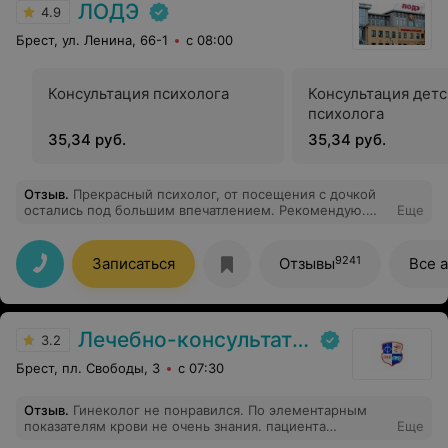
ЛОДЭ
4.9
Брест, ул. Ленина, 66-1
с 08:00
Консультация психолога
Консультация детс
психолога
35,34 руб.
35,34 руб.
Отзыв
.
Прекрасный психолог, от посещения с дочкой
остались под большим впечатлением. Рекомендую.
Еще
Ждём следующего приёма)
9241
Записаться
Отзывы
Все 
Лечебно-консультативная поликлиника г. Брест
3.2
Брест, пл. Свободы, 3
с 07:30
Отзыв
.
Гинеколог не понравился. По элементарным
показателям крови не очень знания. пациента
Еще
абсолютно не слушает. Кроме обвешанного холла