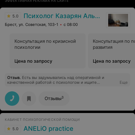
ЭФФЕКТИВНАЯ РЕКЛАМА НА САЙТЕ
Психолог Казарян Альберт
5.0
Брест, ул. Советская, 103-1
с 08:00
Консультация по кризисной
Консультация по п
психологии
развития
Цена по запросу
Цена по запросу
Отзыв
.
Есть вы задумывались над оперативной и
качественной работой с психологом и ищите
Еще
подходящего специалиста, рекомендую
присмотреться к кандидатуре Альберта. В короткий
срок он помог мне найти ответы на многие важные
3
Отзывы
вопросы и совершить качественный скачок в своём
личностном росте. Человек талантливый и
вдохновлённый профессией, положительная оценка
без сомнений.
КАБИНЕТ ПСИХОЛОГИЧЕСКОЙ ПОМОЩИ
ANELiO practice
5.0