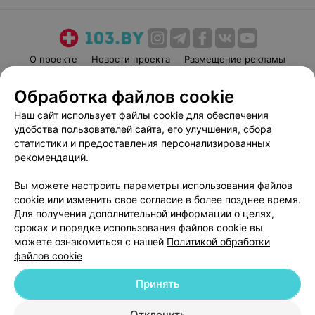
О проекте
Новости проекта
Размещение рекламы
Медицинский маркетинг
Публичный договор
Обработка файлов cookie
Пользовательское соглашение
Способы оплаты
Наш сайт использует файлы cookie для обеспечения
Вакансии
Партнеры
удобства пользователей сайта, его улучшения, сбора
Написать руководителю 103.by
статистики и предоставления персонализированных
рекомендаций.
Написать в поддержку
Персональные настройки cookie
Вы можете настроить параметры использования файлов
Обработка персональных данных
cookie или изменить свое согласие в более позднее время.
Для получения дополнительной информации о целях,
сроках и порядке использования файлов cookie вы
можете ознакомиться с нашей
Политикой обработки
файлов cookie
Принять
© 2026 ООО «Артокс Лаб», УНП 191700409
| 220012, Республика Беларусь,
г. Минск, улица Толбухина, 2, пом. 16 | help@103.by
Отклонить