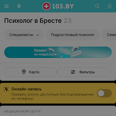
Психолог в Бресте
23
Специалисты
Подростковый психолог
Семе
Фильтры
Карта
Онлайн-запись
Показать услуги, доступные без подтверждения
по телефону
МЕДИЦИНСКИЙ ЦЕНТР