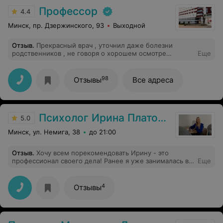
Профессор
4.4
Минск, пр. Дзержинского, 93
Выходной
Отзыв
.
Прекрасный врач , уточнил даже болезни
родственников , не говоря о хорошем осмотре
Еще
ребенка, все четко по делу, своим знакомым сразу
рекомендую данного врача и сами ходим с рождения.
Спасибо большое Вам за ваш труд и отношение к
98
Отзывы
Все адреса
маленьким пациентам
Психолог Ирина Платонова
5.0
Минск, ул. Немига, 38
до 21:00
Отзыв
.
Хочу всем порекомендовать Ирину - это
профессионал своего дела! Ранее я уже занималась в
Еще
групповой терапии, Ирина - это первый опыт личных
консультаций и сказать, что я в восторге- это ничего не
сказать. Думала, ну как можно за час все рассказать,
4
Отзывы
достать то, что глубоко зарыто, да ещё и придти к
итогу, выводам и решениям? - оказалось, что это
реально! Ирина, вселенская вам благодарность за то,
что вы делаете! Мы с Ириной работали в самых разных