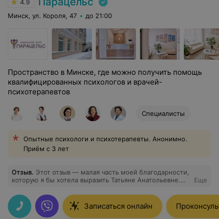
Парацельс
4.9
Минск, ул. Короля, 47
до 21:00
Пространство в Минске, где можно получить помощь
квалифицированных психологов и врачей-
психотерапевтов
Специалисты
Опытные психологи и психотерапевты. Анонимно.
Приём с 3 лет
Отзыв
.
Этот отзыв — малая часть моей благодарности,
которую я бы хотела выразить Татьяне Анатольевне.
Еще
Когда я пришла к ней, я была в полном отчаянии, у
меня были проблемы в отношениях с едой,
навязчивые мысли, непринятие себя и многое другое.
Записаться онлайн
Проконсуль
Татьяна сотворила для меня настоящее чудо, потому