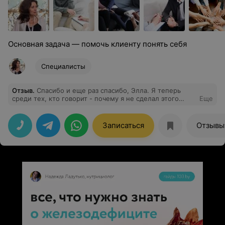
Основная задача — помочь клиенту понять себя
Специалисты
Отзыв
.
Спасибо и еще раз спасибо, Элла. Я теперь
среди тех, кто говорит - почему я не сделал этого
Еще
раньше. Было 2 встречи - запрос решен полностью.
Никогда бы не подумал, что благодаря "каким то
разговорам" жизнь может стать настолько лучше.
Записаться
Отзывы