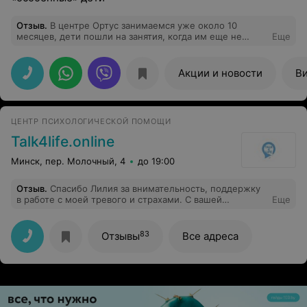
Отзыв
.
В центре Ортус занимаемся уже около 10
месяцев, дети пошли на занятия, когда им еще не
Еще
было 2ух лет, детям очень нравится заниматься, а у
меня, как у мамы есть свободное время, пока дети
заняты) Отдельно хочу отметить нейропсихологов
Акции и новости
В
Алену и Яну, замечательные педагоги с
индивидуальным подходом к детям. И логопеда Ольгу
- проходили курс логомассажа и ребенок просто
кайфовал и даже танцевал лежа на кушетке)) после
ЦЕНТР ПСИХОЛОГИЧЕСКОЙ ПОМОЩИ
чего речь просто мгновенно запустилась, хотя я уже и
не верила в это! Еще хочу отметить администраторов
Talk4life.online
центра , очень доброжелательные и приветливые!
Минск, пер. Молочный, 4
до 19:00
Отзыв
.
Спасибо Лилия за внимательность, поддержку
в работе с моей тревого и страхами. С вашей
Еще
помощью я смогла на них посмотреть и осознать, а
также понять причину их возникновения.
83
Отзывы
Все адреса