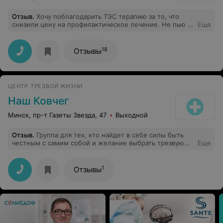
Отзыв
.
Хочу поблагодарить ТЭС терапию за то, что
снизили цену на профилактическое лечение. Не пью 8
Еще
лет, лечился здесь, теперь периодически приезжаю на
усиление. Было приятно и неожиданно узнать, что
теперь если приезжаешь без срыва, это стоит
18
Отзывы
половину стоимости, хотя я готов был платить и
полную как и раньше. Вот очень разумно сделали!
ЦЕНТР ТРЕЗВОЙ ЖИЗНИ
Наш Ковчег
Минск, пр-т Газеты Звезда, 47
Выходной
Отзыв
.
Группа для тех, кто найдет в себе силы быть
честным с самим собой и желание выбрать трезвую
Еще
жизнь. Этого вполне достаточно, остальному можно
научиться, и оно того стоит. Большое спасибо всем за
их опыт и поддержку, отдельное спасибо Татьяне и
1
Отзывы
Владимиру за прямоту и возможность взглянуть на мир
иначе. Трезв более двух лет и не перестаю насколько
же интересно жить так.