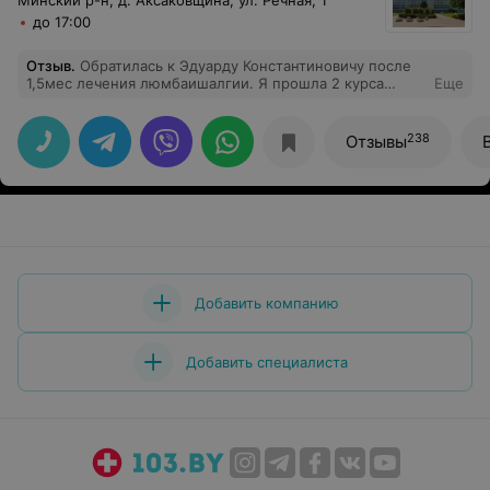
Минский р-н, д. Аксаковщина, ул. Речная, 1
до 17:00
Отзыв
.
Обратилась к Эдуарду Константиновичу после
1,5мес лечения люмбаишалгии. Я прошла 2 курса
Еще
лечения противосполительными
препаратами,миорелаксантами, сделала блокаду(
которая совершенно не нужна была)-становилось
238
Отзывы
только хуже,сидеть вообще не могла от боли в
ягодицах,паху,бедрах,пояснице. После первого
посещения я впервые почти за 2 месяца смогла сесть
на стул, после третьего- впервые за долгое время
села на велосипед. Конечно,предстоит еще долгая
реабилитация( занятия с тренером,психологом),но
могу сказать точно,что Эдуард Константинович-очень
внимательный и тактичный врач,который не просто
избавляет от боли,но ищет ее причину и устраняет.
Добавить компанию
Мои самые теплые и искренние слова благодарности
Вам за проделанную работу и отношение!
Добавить специалиста