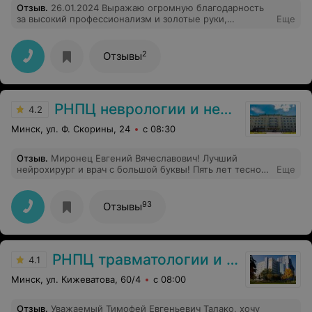
Отзыв
.
26.01.2024 Выражаю огромную благодарность
за высокий профессионализм и золотые руки,
Еще
профессионал в своем деле. Медицинской сестре А.М
2
Отзывы
РНПЦ неврологии и нейрохирургии
4.2
Минск, ул. Ф. Скорины, 24
с 08:30
Отзыв
.
Миронец Евгений Вячеславович! Лучший
нейрохирург и врач с большой буквы! Пять лет тесного
Еще
взаимодействия с этим замечательным доктором. Спас
нашу дочь, все сложнейшие операции делались его
руками. Так же в экстренной ситуации за границей,
93
Отзывы
при дисфункции шунта, в нерабочее время был на
связи, за минуту по снимкам на телефон экрана
монитора нашёл причину! Чего весь штат итальянских
нейрохирургов не мог увидеть почти неделю!
РНПЦ травматологии и ортопедии
Искренняя благодарность от нашей семьи!
4.1
Минск, ул. Кижеватова, 60/4
с 08:00
Отзыв
.
Уважаемый Тимофей Евгеньевич Талако, хочу