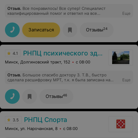
Отзыв
.
Все понравилось! Все супер! Специалист
квалифицированный помог и ответил на все
Еще
интересующие вопросы!
24
Записаться
Отзывы
РНПЦ психического здоровья
4.1
Минск, Долгиновский тракт, 152
с 08:00
Отзыв
.
Большое спасибо доктору З. Т.В., быстро
сделала расшифровку МРТ, т.к. я была записана на
Еще
прием к доктору.
46
Отзывы
РНПЦ Спорта
3.5
Минск, ул. Нарочанская, 8
с 08:00