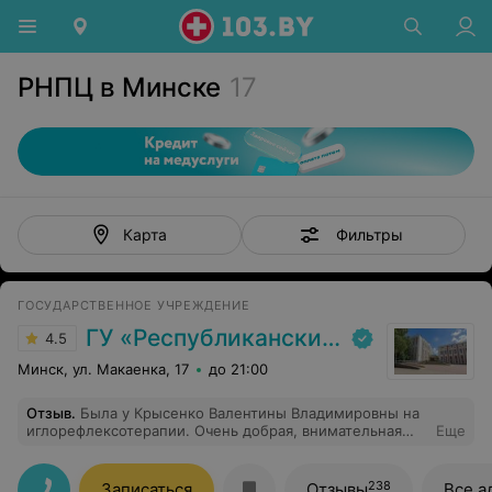
РНПЦ в Минске
17
Фильтры
Карта
ГОСУДАРСТВЕННОЕ УЧРЕЖДЕНИЕ
ГУ «Республиканский научно-практический центр медицинской экспертизы и реабилитаци»
4.5
Минск, ул. Макаенка, 17
до 21:00
Отзыв
.
Была у Крысенко Валентины Владимировны на
иглорефлексотерапии. Очень добрая, внимательная
Еще
врач. Тщательно изучила мою проблему, объяснила
все. Очень аккуратно ставит иглы , я боюсь - врач
подобрала подход ко мне. Удобно , что могут
238
Записаться
Отзывы
Все а