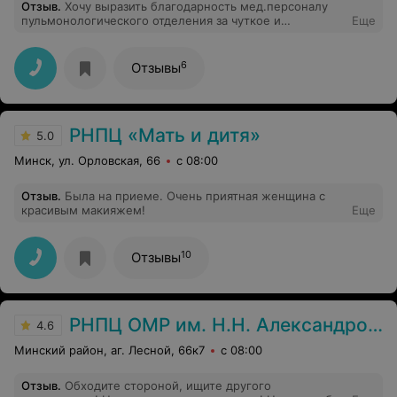
Отзыв
.
Хочу выразить благодарность мед.персоналу
пульмонологического отделения за чуткое и
Еще
внимательное отношения. Не смотря на нехватку
санитарок палаты убирались два раза в день (не в
каждой больнице есть такое). Постельное бельё
6
Отзывы
менялось регулярно, что тоже имеет большой плюс.
Особая благодарность лечащему врачу Лобановой Н.Н.
Спасибо Вам, за ваш профессионализм! Р.S А вот еда
неприемлемая! Такую даже, мягко выражаясь, собака
РНПЦ «Мать и дитя»
не ела бы! А про разнообразие в меню или овощах
5.0
вообще речи нет!
Минск, ул. Орловская, 66
с 08:00
Отзыв
.
Была на приеме. Очень приятная женщина с
красивым макияжем!
Еще
10
Отзывы
РНПЦ ОМР им. Н.Н. Александрова
4.6
Минский район, аг. Лесной, 66к7
с 08:00
Отзыв
.
Обходите стороной, ищите другого