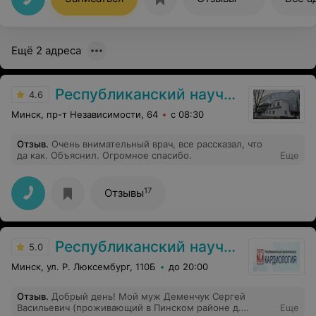
подстроиться помочь подобрать время удобное .
Большое спасибо доктору и медсестре !
Ещё 2 адреса
Республиканский научно-практический центр детской хирургии
4.6
Минск, пр-т Независимости, 64
с 08:30
Отзыв
.
Очень внимательный врач, все рассказал, что
да как. Объяснил. Огромное спасибо.
Еще
17
Отзывы
Республиканский научно-практический центр «Кардиология»
5.0
Минск, ул. Р. Люксембург, 110Б
до 20:00
Отзыв
.
Добрый день! Мой муж Деменчук Сергей
Васильевич (проживающий в Пинском районе д.
Еще