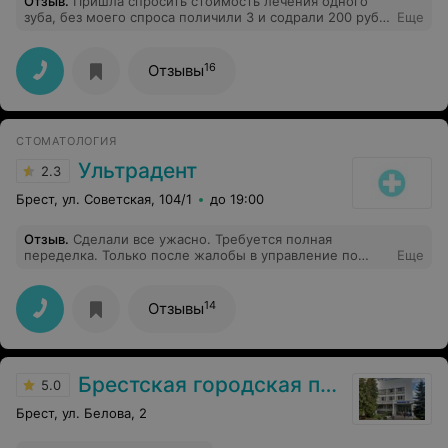
Отзыв
.
Пришла спросить стоимость лечения одного
зуба, без моего спроса поличили 3 и содрали 200 руб.
Еще
Была в шоке, нужно было на месте отказаться от
оплаты. Больше не ногой сюда. Хорошо бабули
работают.
16
Отзывы
СТОМАТОЛОГИЯ
Ультрадент
2.3
Брест, ул. Советская, 104/1
до 19:00
Отзыв
.
Сделали все ужасно. Требуется полная
переделка. Только после жалобы в управление по
Еще
здравоохранению вернули деньги
14
Отзывы
Брестская городская поликлиника №2
5.0
Брест, ул. Белова, 2