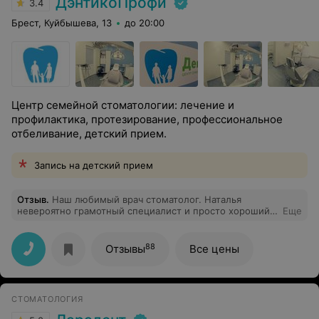
ДэнтикоПрофи
3.4
Брест, Куйбышева, 13
до 20:00
Центр семейной стоматологии: лечение и
профилактика, протезирование, профессиональное
отбеливание, детский прием.
Запись на детский прием
Отзыв
.
Наш любимый врач стоматолог. Наталья
невероятно грамотный специалист и просто хороший
Еще
человек. От ее лечения уходишь с красивыми зубками,
хорошим настроением и с кучей рекомендаций по
бережному отношению , профилактике зубов. Наталья
88
Отзывы
Все цены
спасибо Вам за Ваши труды!!!
СТОМАТОЛОГИЯ