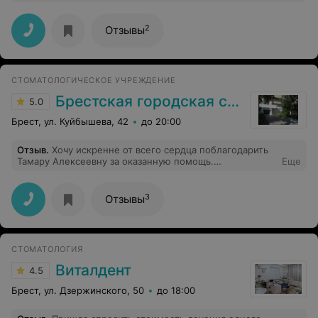
2
Отзывы
СТОМАТОЛОГИЧЕСКОЕ УЧРЕЖДЕНИЕ
Брестская городская стоматологическая поликлиника
5.0
Брест, ул. Куйбышева, 42
до 20:00
Отзыв
.
Хочу искренне от всего сердца поблагодарить
Тамару Алексеевну за оказанную помощь.
Еще
Безупречный специалист своего дела, добрый и
отзывчивый человек. Рекомендую всем кто ищет
настоящего специалиста!
3
Отзывы
СТОМАТОЛОГИЯ
Виталдент
4.5
Брест, ул. Дзержинского, 50
до 18:00