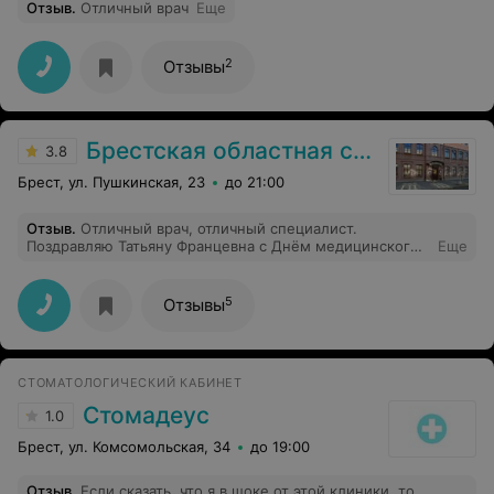
Отзыв
.
Отличный врач
Еще
2
Отзывы
Брестская областная стоматология
3.8
Брест, ул. Пушкинская, 23
до 21:00
Отзыв
.
Отличный врач, отличный специалист.
Поздравляю Татьяну Францевна с Днём медицинского
Еще
работника. Удачи и дальнейших успехов на благо и
страже здоровья населения
5
Отзывы
СТОМАТОЛОГИЧЕСКИЙ КАБИНЕТ
Стомадеус
1.0
Брест, ул. Комсомольская, 34
до 19:00
Отзыв
.
Если сказать, что я в шоке от этой клиники, то