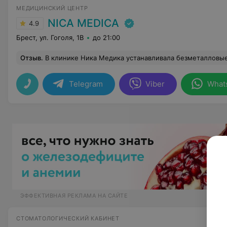
МЕДИЦИНСКИЙ ЦЕНТР
NICA MEDICA
4.9
Брест, ул. Гоголя, 1B
до 21:00
Отзыв
.
В клинике Ника Медика устанавливала безметалловые коронки cerec - и от получившегося результата я в восторге! Это работа врача-ортопеда Бузук Аллы Аркадьевны, эта потрясающе красивая женщина и работу свою выполняет потрясающе красиво! Очень рекомендую требовательным пациентам, ком
Telegram
Viber
What
ЭФФЕКТИВНАЯ РЕКЛАМА НА САЙТЕ
СТОМАТОЛОГИЧЕСКИЙ КАБИНЕТ