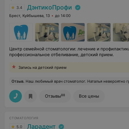
ДэнтикоПрофи
3.4
Брест, Куйбышева, 13
до 14:00
Центр семейной стоматологии: лечение и профилактика
профессиональное отбеливание, детский прием.
Запись на детский прием
Отзыв
.
Наш любимый врач стоматолог. Наталья невероятно грамотный специалист и просто хороший человек. От ее лечения уходишь с красивыми зубками, хорошим настроением и с кучей рекомендаций по
88
Отзывы
Все цены
СТОМАТОЛОГИЯ
Ларадент
5.0