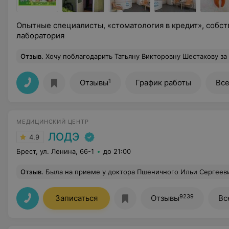
Опытные специалисты, «стоматология в кредит», собст
лаборатория
Отзыв
.
Хочу поблагодарить Татьяну Викторовну Шестакову за первоклассно проделанную работу. Отличный специалист, приятный человек! Всем рекомендую. Всему коллектив
1
Отзывы
График работы
Вс
МЕДИЦИНСКИЙ ЦЕНТР
ЛОДЭ
4.9
Брест, ул. Ленина, 66-1
до 21:00
Отзыв
.
Была на приеме у доктора Пшеничного Ильи Сергеевича. И убедилась, что все отзывы, не только на сайте, но и от знакомых врачей-стоматологов, правдив
9239
Записаться
Отзывы
Вс