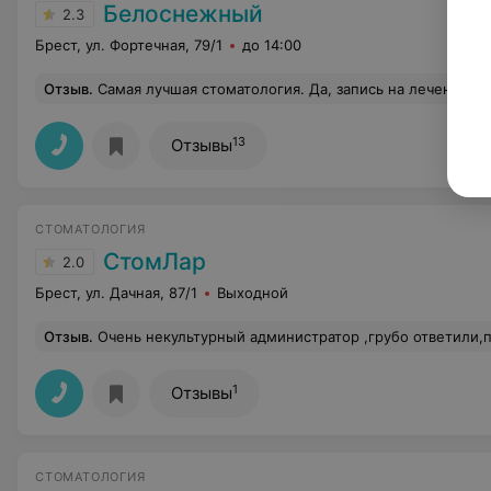
Белоснежный
2.3
Брест, ул. Фортечная, 79/1
до 14:00
Отзыв
.
Самая лучшая стоматология. Да, запись на лечение не быстрая, но администраторы и доктора делают все возможное и всегда идут на встречу. Хочу отметить девушек на ресепшене,которые всегда компетентны, вежливы и готовы помочь, всегда подберут удобное время, перезвонят, напомнят о
13
Отзывы
СТОМАТОЛОГИЯ
СтомЛар
2.0
Брест, ул. Дачная, 87/1
Выходной
Отзыв
.
Очень некультурный администратор ,грубо ответили,по ценам не могут сориентировать, желание за
1
Отзывы
СТОМАТОЛОГИЯ