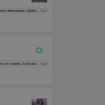
ших успехов на благо и страже здоровья населения
Еще
ющие пациенты, и в итоге работу надо было переносить на следующей раз. Неужели нельзя время рассчитать больше для клиента,что бы врач не выкручивался и не предлогал пломбировать сначала корни, а потом в следующий раз прийдите вам пломбу поставлю. Я очень надеюсь, что это моя золотая пломба простоит
Еще