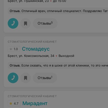
Брест, ул. Пушкинская, 23
до 15:00
Отзыв
.
Отличный врач, отличный специалист. Поздравляю Татьяну Францевна с Днём медицинского работника. Удачи и дальней
5
Отзывы
СТОМАТОЛОГИЧЕСКИЙ КАБИНЕТ
Стомадеус
1.0
Брест, ул. Комсомольская, 34
Выходной
Отзыв
.
Если сказать, что я в шоке от этой клиники, то это ничего не сказать. Если залечить 1 зуб с двумя каналами стоит 400 рублей это приемлемая цена, то очень интересно цены на все остальное там. Притом цена растёт ежеминутно. Передомной девушка платила за один канал по 40 рублей, а с меня взали сразу по новой цене по 50. Ладно, с деньгами. Время там не ценят ни свое, ни чужое. Первое моё знакомство с клиникой меня ошарашило. Клиника работает с 10:00. Я была записана на 10:00. Я прождала 45 минут. Была уставшая с ночи и злая. Врач конечно извинился, но осадок остался. Интересно все приходят на работу с таким опозданием. В следующие разы при посищении, администратор говорила, что пришли уже следу
1
Отзывы
СТОМАТОЛОГИЧЕСКИЙ КАБИНЕТ
Мирадент
4.7