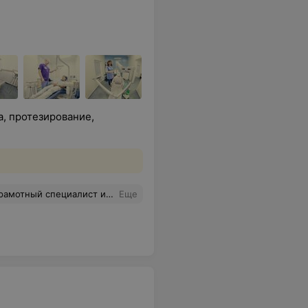
, протезирование,
 бережному отношению , профилактике зубов. Наталья спасибо Вам за Ваши труды!!!
Еще