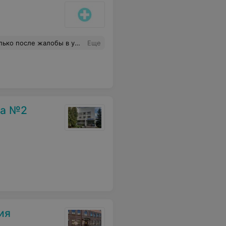
 по здравоохранению вернули деньги
Еще
ка №2
ия