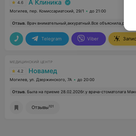
А Клиника
4.6
Могилев, пер. Комиссариатский, 29/1
до 21:00
Отзыв
.
Врач внимательный,аккуратный.Все объяснила,рассказала.Однозначно буду рекоме
Telegram
Viber
Запис
МЕДИЦИНСКИЙ ЦЕНТР
Новамед
4.2
Могилев, ул. Дзержинского, 7А
до 20:00
Отзыв
.
Была на приеме 28.02.2026г.у врача-стоматолага Максим Викторович. Удаляла зуб мудрости. Врач сделал всё на высоком уровне: деликатно
101
Отзывы