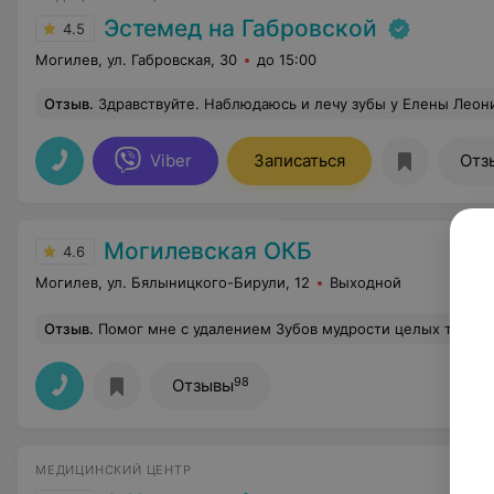
Эстемед на Габровской
4.5
Могилев, ул. Габровская, 30
до 15:00
Отзыв
.
Здравствуйте. Наблюдаюсь и лечу зубы у Елены Леонидовны уже много лет, прекрасный мастер своего дела. Я очень придирчивая пациентка, но меня лечение и результат устраивает на все . Очень внимательный доктор, выполняет свою работу добросовестно. Менять стамотолога даже и не д
Viber
Записаться
Отз
Могилевская ОКБ
4.6
Могилев, ул. Бялыницкого-Бирули, 12
Выходной
Отзыв
.
Помог мне с удалением Зубов мудрости целых три раза. Глубочайшая благодарность за
98
Отзывы
МЕДИЦИНСКИЙ ЦЕНТР