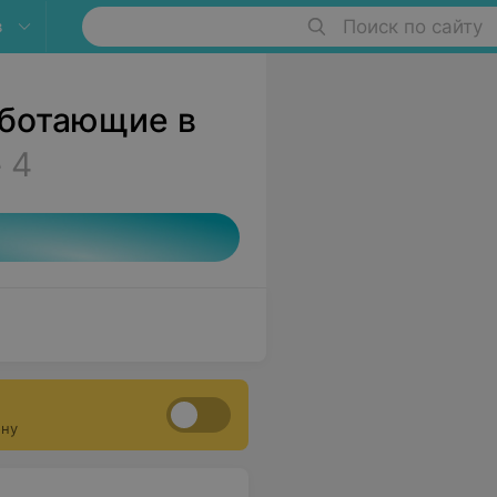
в
Поиск по сайту
аботающие в
е
4
ону