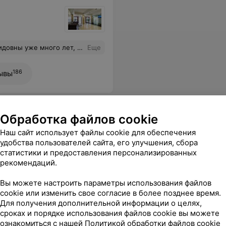
умаю, редко найдешь такого специалиста. Приезжаю с района, но это того стоит. Однозначно рекомендую этого стамотолога.
Еще
186
ывы
Обработка файлов cookie
Наш сайт использует файлы cookie для обеспечения
удобства пользователей сайта, его улучшения, сбора
 профессионализм и врачебную этику.
Еще
статистики и предоставления персонализированных
рекомендаций.
Вы можете настроить параметры использования файлов
cookie или изменить свое согласие в более позднее время.
Для получения дополнительной информации о целях,
сроках и порядке использования файлов cookie вы можете
ознакомиться с нашей
Политикой обработки файлов cookie