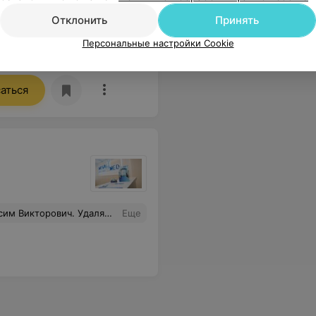
Отклонить
Принять
Персональные настройки Cookie
ндовать именного этого врача УЗД.
Еще
аться
, безболезненно и профессионально!!!!! Врач от Бога!!!!
Еще