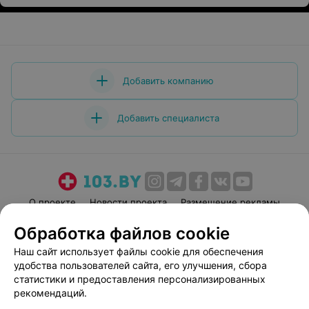
Добавить компанию
Добавить специалиста
О проекте
Новости проекта
Размещение рекламы
Медицинский маркетинг
Публичный договор
Обработка файлов cookie
Пользовательское соглашение
Способы оплаты
Наш сайт использует файлы cookie для обеспечения
Вакансии
Партнеры
удобства пользователей сайта, его улучшения, сбора
статистики и предоставления персонализированных
Написать руководителю 103.by
рекомендаций.
Написать в поддержку