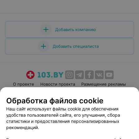
Добавить компанию
Добавить специалиста
О проекте
Новости проекта
Размещение рекламы
Медицинский маркетинг
Публичный договор
Обработка файлов cookie
Пользовательское соглашение
Способы оплаты
Наш сайт использует файлы cookie для обеспечения
Вакансии
Партнеры
удобства пользователей сайта, его улучшения, сбора
Написать руководителю 103.by
статистики и предоставления персонализированных
рекомендаций.
Написать в поддержку
Персональные настройки cookie