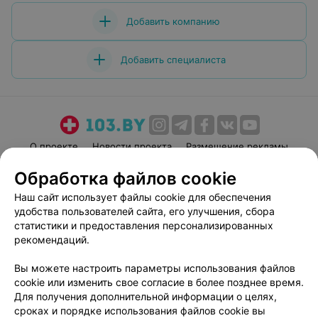
Добавить компанию
Добавить специалиста
О проекте
Новости проекта
Размещение рекламы
Медицинский маркетинг
Публичный договор
Обработка файлов cookie
Пользовательское соглашение
Способы оплаты
Наш сайт использует файлы cookie для обеспечения
Вакансии
Партнеры
удобства пользователей сайта, его улучшения, сбора
статистики и предоставления персонализированных
Написать руководителю 103.by
рекомендаций.
Написать в поддержку
Персональные настройки cookie
Вы можете настроить параметры использования файлов
cookie или изменить свое согласие в более позднее время.
Обработка персональных данных
Для получения дополнительной информации о целях,
сроках и порядке использования файлов cookie вы