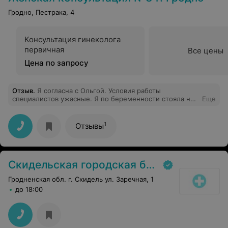
Гродно, Пестрака, 4
Консультация гинеколога
первичная
Все цены
Цена по запросу
Отзыв
.
Я согласна с Ольгой. Условия работы
специалистов ужасные. Я по беременности стояла на
Еще
учете в женской консультации №2 там просто
прекрасно: новые кресла, новое оборудование, даже
коридор покрашен красиво, цветы стоят.... приятно
1
Отзывы
зайти. Переехала, теперь хожу в 3... ужасно. Даже
заходить не хочется, врачи конечно хорошие, но
условия. Администрация, какие в кабинетах кресла
стоят??? 21 век на улице. Один раз позвонила
Скидельская городская больница
записаться к врачу, так еще и нахамили. В общем,
кошмар.
Гродненская обл. г. Скидель ул. Заречная, 1
до 18:00