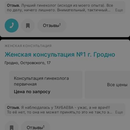
Отзыв
.
Лучший гинеколог (исходя из моего опыта). Все
по делу, ничего лишнего. Внимательный, тактичный
Еще
врач! Успехов в работе и благодарных пациенток!
1
Отзывы
ЖЕНСКАЯ КОНСУЛЬТАЦИЯ
Женская консультация №1 г. Гродно
Гродно, Островского, 17
Консультация гинеколога
первичная
Все цены
Цена по запросу
Отзыв
.
Я наблюдалась у ТАУБАЕВА - ужас, а не врач!!!
То её нет, то она не может принять,то это не так,то это
Еще
не то,короче бесконечно какие проблемы с ней(((
1
Отзывы