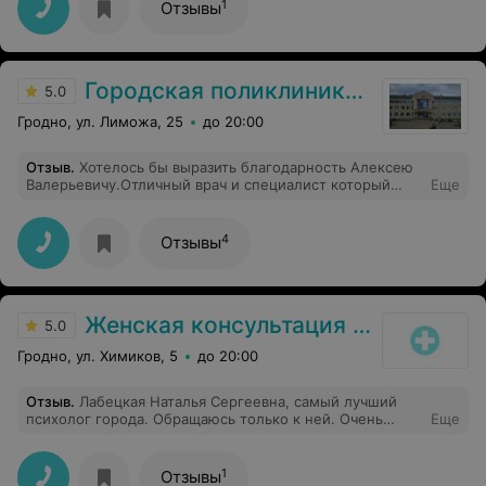
1
Отзывы
Городская поликлиника №6
5.0
Гродно, ул. Лиможа, 25
до 20:00
Отзыв
.
Хотелось бы выразить благодарность Алексею
Валерьевичу.Отличный врач и специалист который
Еще
показывает реальную заинтересованность в здоровье
своих пациентов. Врач и Человек сбольшой буквы!!
4
Отзывы
Женская консультация №7
5.0
Гродно, ул. Химиков, 5
до 20:00
Отзыв
.
Лабецкая Наталья Сергеевна, самый лучший
психолог города. Обращаюсь только к ней. Очень
Еще
чуткий и отзывчивый специалист, профессионал своего
дела. Я смогла открыться, несмотря на то, что мне
было сложно это сделать. Она создала атмосферу
1
Отзывы