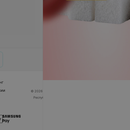
нг
сии
© 2026 ООО «Артокс Лаб», УНП 191700409
| 220012,
Республика Беларусь, г. Минск, улица Толбухина, 2,
пом. 16 | help@103.by
Служба поддержки
+375 291212755