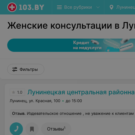
Все рубрики
Лунине
Женские консультации в Л
Фильтры
Лунинецкая центральная районная по
1.0
Лунинец, ул. Красная, 100
до 15:00
Отзыв
.
Издевательское отношение , не уважение к клиентам и их проблемам . Не организованность и не с
1
Отзывы