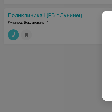
Поликлиника ЦРБ г.Лунинец
Лунинец, Богдановича, 4