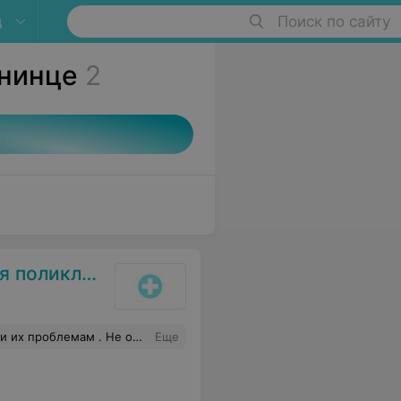
ц
Поиск по сайту
унинце
2
ликлиника
огласованность обслуживания клиентов ..
Еще