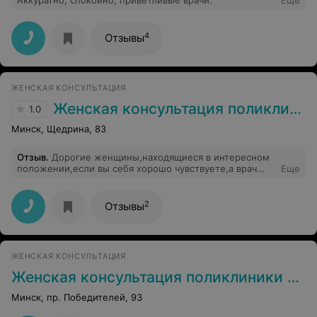
Аккуратно, спокойно, приветливые врачи.
Еще
4
Отзывы
ЖЕНСКАЯ КОНСУЛЬТАЦИЯ
Женская консультация поликлиники №16
1.0
Минск, Щедрина, 83
Отзыв
.
Дорогие женщины,находящиеся в интересном
положении,если вы себя хорошо чувствуете,а врач
Еще
упорно направляет вас в стационар,можете смело
писать отказную,это не только мое мнение,тоже самое
мне сказали в больнице...
2
Отзывы
ЖЕНСКАЯ КОНСУЛЬТАЦИЯ
Женская консультация поликлиники №4
Минск, пр. Победителей, 93