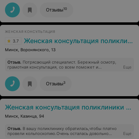
10
Отзывы
ЖЕНСКАЯ КОНСУЛЬТАЦИЯ
Женская консультация поликлиники №3
3.7
Минск, Воронянского, 13
Отзыв
.
Потрясающий специалист. Бережный осмотр,
грамотная консультация, со всем поможет и
Еще
подскажет. В 2021 г. и в текущем 2026 г вела у нее
беременность (на платной основе). Ни разу не было
сомнений в ее компетентности. Тысячи
3
Отзывы
рекомендаций!
Женская консультация поликлиники №29
Минск, Казинца, 94
Отзыв
.
В вашу поликлинику обратилась,чтобы платно
провели кольпоскопию.Очень осталась довольно
Еще
обследованием.Отдельное спасибо хочу сказать врачу