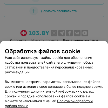
Добавить специалиста
О проекте
Новости проекта
Размещение рекламы
Медицинский маркетинг
Публичный договор
Обработка файлов cookie
Пользовательское соглашение
Способы оплаты
Наш сайт использует файлы cookie для обеспечения
Вакансии
Партнеры
удобства пользователей сайта, его улучшения, сбора
статистики и предоставления персонализированных
Написать руководителю 103.by
рекомендаций.
Написать в поддержку
Персональные настройки cookie
Вы можете настроить параметры использования файлов
cookie или изменить свое согласие в более позднее время.
Обработка персональных данных
Для получения дополнительной информации о целях,
сроках и порядке использования файлов cookie вы
можете ознакомиться с нашей
Политикой обработки
файлов cookie