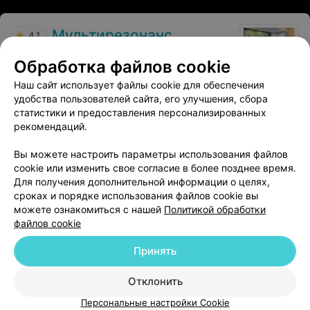
Мультирезонанс
4.1
Минск, пр-т Независимости, 85в
до 17:00
Обработка файлов cookie
Наш сайт использует файлы cookie для обеспечения
Отзыв
.
Хочу написать отзыв о центре Мультерезонанс.
Болела шея, записался к Базавову Владимиру
Еще
удобства пользователей сайта, его улучшения, сбора
Евгеньвичу. Походили по мне 7 минут, взяли 120 руб.,
статистики и предоставления персонализированных
вроде легче стало. Завтра всё болело так же, опять
рекомендаций.
приходите и платите деньги. Не советую. Толку ноль.
12
Отзывы
Вы можете настроить параметры использования файлов
cookie или изменить свое согласие в более позднее время.
Для получения дополнительной информации о целях,
сроках и порядке использования файлов cookie вы
можете ознакомиться с нашей
Политикой обработки
файлов cookie
Добавить компанию
Принять
Добавить специалиста
Отклонить
Персональные настройки Cookie