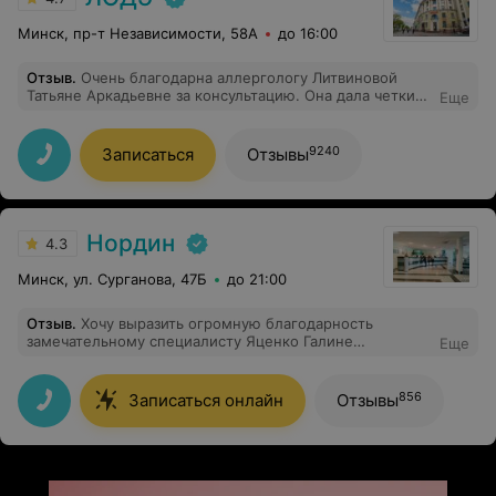
Минск, пр-т Независимости, 58А
до 16:00
Отзыв
.
Очень благодарна аллергологу Литвиновой
Татьяне Аркадьевне за консультацию. Она дала четкие
Еще
рекомендации и пояснения по моей ситуации
9240
Записаться
Отзывы
Нордин
4.3
Минск, ул. Сурганова, 47Б
до 21:00
Отзыв
.
Хочу выразить огромную благодарность
замечательному специалисту Яценко Галине
Еще
Ильдусовне: грамотная, компетентная, добрая, всегда
поможет и подскажет. Рекомендую!
856
Записаться онлайн
Отзывы