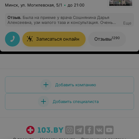
Минск, ул. Могилевская, 5/1
до 21:00
Отзыв
.
Была на приеме у врача Сошнянина Дарья
Алексеевна, узи малого таза и консультация. Очень
Еще
благодарна за приём, вежливая, внимательная, все
грамотно и доступно рассказала. Это врач, который
находится на своём месте. С наилучшими
1290
Записаться онлайн
Отзывы
пожеланиями!!!
Добавить компанию
Добавить специалиста