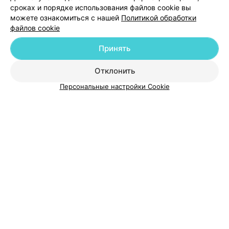
сроках и порядке использования файлов cookie вы
можете ознакомиться с нашей
Политикой обработки
файлов cookie
Принять
О проекте
Новости проекта
Размещение рекламы
Отклонить
Медицинский маркетинг
Публичный договор
Персональные настройки Cookie
Пользовательское соглашение
Способы оплаты
Вакансии
Партнеры
Написать руководителю 103.by
Написать в поддержку
Персональные настройки cookie
Обработка персональных данных