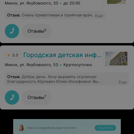
Минск, ул. Якубовского, 33
до 20:00
Отзыв
.
Очень приветливая и приятная врач.
Еще
5
Отзывы
Городская детская инфекционная клиническая больница
5.0
Минск, ул. Якубовского, 53
Круглосуточно
Отзыв
.
Добры день. Хочу выразить огромную
благодарность Юрлевич Юлии Иосифовне! Вы
Еще
замечательный врач с высоким профессионализмом и
сердечной теплотой. Спасибо вам за внимательный
уход и чуткость по отношению к пациентам. Я с сыном
7
Отзывы
попала в инфекционную больницу с особым случаем.
Благодаря вам, а также доценту к.м.н. Русикевичу С.С.
была проведена полная диагностика и оперативно
быстро поставлен диагноз моему сыну. СПАСИБО !!!!