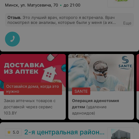
Минск, ул. Матусевича, 70
до 21:00
Отзыв
.
Это лучший врач, которого я встречала. Врач
посмотрел все анализы, которые были у меня (а их
Еще
действительно много) и дал действительно четкие
рекомендации. Не было спешки, все спокойно. Теперь
только к ней буду ходить. Спасибо большое, Татьяна
Викторовна. Рекомендую!
Оставайся дома, когда это
нужно
SANTE
Заказ аптечных товаров с
Операция аденотомия
доставкой через сервис
детям
(удаление
103.BY
аденоидов)
2-я центральная районная поликлиника Фрунзенского района
5.0