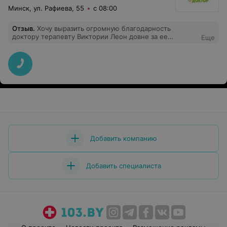
Минск, ул. Рафиева, 55
с 08:00
Отзыв
.
Хочу выразить огромную благодарность
доктору терапевту Виктории Леон довне за ее
Еще
правильный подход к лечению и профилактике
заболеваний. Никогда не назначит ,, от балды, по
стандарту,, а только индивидуально к каждому
человеку.( мнение тех, кто лечился). С ней приятно
даже ,, болеть,, насколько Виктория Л чутка,
сострадательа , тактична и профессиональная во
многих вопросах. Рекомендую всем! Чувствуется ее
призвание ВРАЧ!!! ГОРДИМСЯ!!!
Добавить компанию
Добавить специалиста