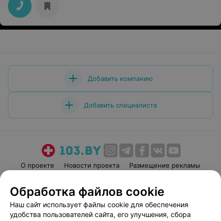
Добавить компанию
Добавить специалиста
О проекте
Новости проекта
Размещение рекламы
Медицинский маркетинг
Публичный договор
Обработка файлов cookie
Пользовательское соглашение
Способы оплаты
Наш сайт использует файлы cookie для обеспечения
Вакансии
Партнеры
удобства пользователей сайта, его улучшения, сбора
Написать руководителю 103.by