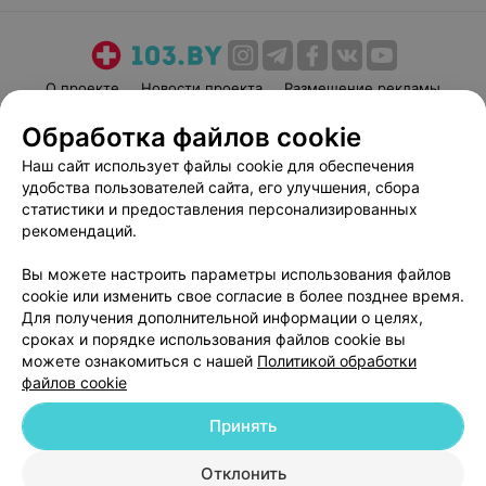
О проекте
Новости проекта
Размещение рекламы
Медицинский маркетинг
Публичный договор
Обработка файлов cookie
Пользовательское соглашение
Способы оплаты
Наш сайт использует файлы cookie для обеспечения
Вакансии
Партнеры
удобства пользователей сайта, его улучшения, сбора
статистики и предоставления персонализированных
Написать руководителю 103.by
рекомендаций.
Написать в поддержку
Персональные настройки cookie
Вы можете настроить параметры использования файлов
cookie или изменить свое согласие в более позднее время.
Обработка персональных данных
Для получения дополнительной информации о целях,
сроках и порядке использования файлов cookie вы
можете ознакомиться с нашей
Политикой обработки
файлов cookie
Принять
© 2026 ООО «Артокс Лаб», УНП 191700409
| 220012, Республика Беларусь,
Отклонить
г. Минск, улица Толбухина, 2, пом. 16 | help@103.by