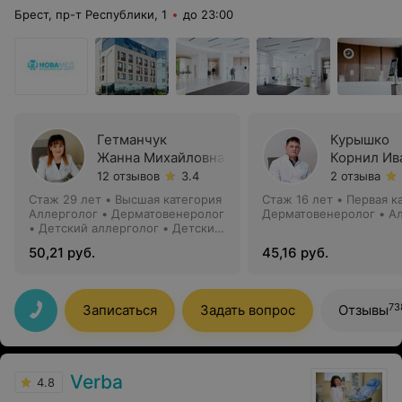
Брест, пр-т Республики, 1
до 23:00
Гетманчук
Курышко
Жанна Михайловна
Корнил Ив
12 отзывов
3.4
2 отзыва
Стаж 29 лет
•
Высшая категория
Стаж 16 лет
•
Первая к
Аллерголог • Дерматовенеролог
Дерматовенеролог • А
• Детский аллерголог • Детский
дерматолог
50,21 руб.
45,16 руб.
73
Записаться
Задать вопрос
Отзывы
Verba
4.8