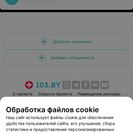
Добавить компанию
Добавить специалиста
О проекте
Новости проекта
Размещение рекламы
Медицинский маркетинг
Публичный договор
Обработка файлов cookie
Пользовательское соглашение
Способы оплаты
Наш сайт использует файлы cookie для обеспечения
Вакансии
Партнеры
удобства пользователей сайта, его улучшения, сбора
Написать руководителю 103.by
статистики и предоставления персонализированных