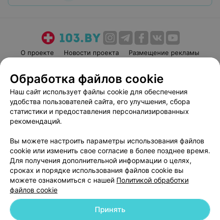
О проекте
Новости проекта
Размещение рекламы
Медицинский маркетинг
Публичный договор
Обработка файлов cookie
Пользовательское соглашение
Способы оплаты
Наш сайт использует файлы cookie для обеспечения
Вакансии
Партнеры
удобства пользователей сайта, его улучшения, сбора
Написать руководителю 103.by
статистики и предоставления персонализированных
рекомендаций.
Написать в поддержку
Персональные настройки cookie
Вы можете настроить параметры использования файлов
Обработка персональных данных
cookie или изменить свое согласие в более позднее время.
Для получения дополнительной информации о целях,
сроках и порядке использования файлов cookie вы
можете ознакомиться с нашей
Политикой обработки
файлов cookie
Принять
© 2026 ООО «Артокс Лаб», УНП 191700409
| 220012, Республика Беларусь,