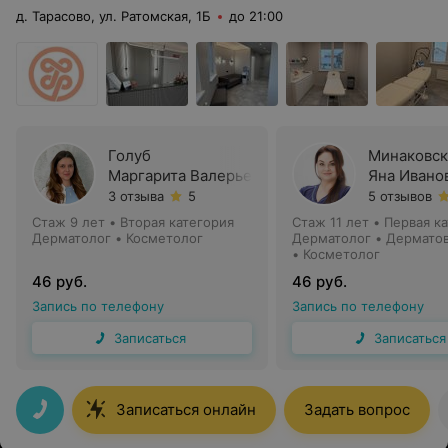
д. Тарасово, ул. Ратомская, 1Б
до 21:00
Голуб
Минаковск
Маргарита Валерьевна
Яна Ивано
3 отзыва
5
5 отзывов
Стаж 9 лет
•
Вторая категория
Стаж 11 лет
•
Первая к
Дерматолог • Косметолог
Дерматолог • Дермато
• Косметолог
46 руб.
46 руб.
Запись по телефону
Запись по телефону
Записаться
Записаться
Записаться онлайн
Задать вопрос