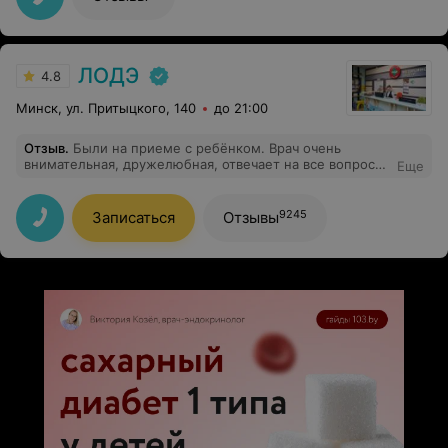
аккуратный центр. врач ( я попала к Дернаковской
Алесе) очень даже приятная и компетентная.
ЛОДЭ
4.8
Минск, ул. Притыцкого, 140
до 21:00
Отзыв
.
Были на приеме с ребёнком. Врач очень
внимательная, дружелюбная, отвечает на все вопросы.
Еще
Посещением остались очень довольны!
9245
Записаться
Отзывы