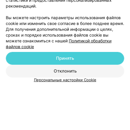
статистики и предоставления персонализированных
делся. Подологи даже пост написали про это лечение.
рекомендаций.
Хорошо, что пошла на чистку ногтя , спустя три месяца
- и подологи дали координаты нормального врача
Добавить компанию
дерматолога. Наконец то мои мучения закончились.
Вы можете настроить параметры использования файлов
cookie или изменить свое согласие в более позднее время.
Для получения дополнительной информации о целях,
Добавить специалиста
сроках и порядке использования файлов cookie вы
можете ознакомиться с нашей
Политикой обработки
файлов cookie
Принять
О проекте
Новости проекта
Размещение рекламы
Отклонить
Медицинский маркетинг
Публичный договор
Персональные настройки Cookie
Пользовательское соглашение
Способы оплаты
Вакансии
Партнеры
Написать руководителю 103.by
Написать в поддержку
Персональные настройки cookie
Обработка персональных данных