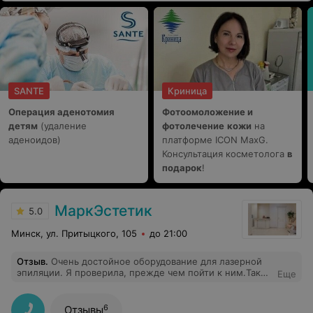
SANTE
Криница
Операция аденотомия
Фотоомоложение и
детям
(удаление
фотолечение
кожи
на
аденоидов)
платформе ICON MaxG.
Консультация косметолога
в
подарок
!
МаркЭстетик
5.0
Минск, ул. Притыцкого, 105
до 21:00
Отзыв
.
Очень достойное оборудование для лазерной
эпиляции. Я проверила, прежде чем пойти к ним.Такое
Еще
же стоит в Москве в "Президент Мед", а это одна из
лучших. Можно купить коды и сделать лазерную
эпиляцию по очень даже низкой цене. Новый,
6
Отзывы