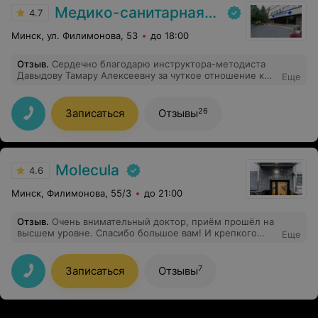
Медико-санитарная часть Вавилова
4.7
Минск, ул. Филимонова, 53
до 18:00
Отзыв
.
Сердечно благодарю инструктора-методиста
Давыдову Тамару Алексеевну за чуткое отношение к
Еще
людям, высокий профессионализм. Относится ко всем
пациентам одинаково, со всей душой. Лечит на совесть
, побольше бы таких врачей . Большое спасибо ей за
26
Записаться
Отзывы
лечение , она меня подняла.
Molecula
4.6
Минск, Филимонова, 55/3
до 21:00
Отзыв
.
Очень внимательный доктор, приём прошёл на
высшем уровне. Спасибо большое вам! И крепкого
Еще
здоровья!
7
Записаться
Отзывы