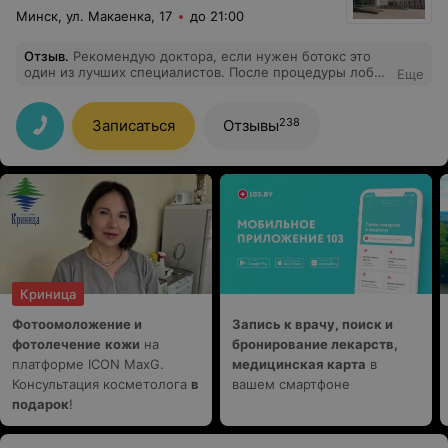
Минск, ул. Макаенка, 17
до 21:00
Отзыв
.
Рекомендую доктора, если нужен ботокс это
один из лучших специалистов. После процедуры лоб
Еще
выровнялся и натянулся - эффект как от подтяжки,
даже не ожидала)) морщины расправились, лицо не
выгляди уставшим. Эффект - минус 10лет))
238
Записаться
Отзывы
Криница
Фотоомоложение и
Запись к врачу, поиск и
фотолечение
кожи
на
бронирование лекарств,
платформе ICON MaxG.
медицинская карта
в
Консультация косметолога
в
вашем смартфоне
подарок
!