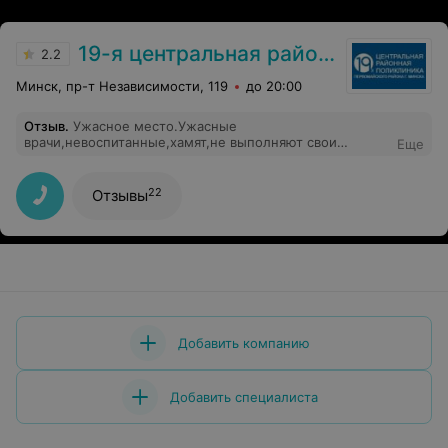
ответ на свой серьезный вопрос, касаемый моей кожи.
36
Отзывы
Очень приятно, когда попадаешь в руки к
профессионалу.
HappyDerm
5.0
Минск, ул. Филимонова, 35
до 21:00
Отзыв
.
Именно тут работает замечательный
дерматолог! Рекомендую!
Еще
6247
Отзывы
19-я центральная районная поликлиника Первомайского района г. Минска
2.2
Минск, пр-т Независимости, 119
до 20:00
Отзыв
.
Ужасное место.Ужасные
врачи,невоспитанные,хамят,не выполняют свои
Еще
обязанности.Буду жаловаться вышестоящие органы.